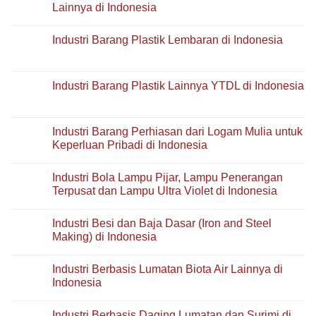
Sejenisnya
Industri
Lainnya di Indonesia
yang
Barang
Tahan
Tanah
No
Api
Liat
Comments
Industri Barang Plastik Lembaran di Indonesia
di
Keramik
on
Indonesia
dan
Industri
No
Porselen
Barang
Comments
Lainnya
Tahan
on
Bukan
Api
Industri
Industri Barang Plastik Lainnya YTDL di Indonesia
Bahan
dari
Barang
Bangunan
Tanah
Plastik
No
di
Liat
Lembaran
Comments
Indonesia
Keramik
di
on
Lainnya
Indonesia
Industri
Industri Barang Perhiasan dari Logam Mulia untuk
di
Barang
Indonesia
Keperluan Pribadi di Indonesia
Plastik
Lainnya
No
YTDL
Comments
di
Industri Bola Lampu Pijar, Lampu Penerangan
on
Indonesia
Industri
Terpusat dan Lampu Ultra Violet di Indonesia
Barang
Perhiasan
No
dari
Comments
Industri Besi dan Baja Dasar (Iron and Steel
Logam
on
Mulia
Industri
Making) di Indonesia
untuk
Bola
Keperluan
Lampu
No
Pribadi
Pijar,
Comments
Industri Berbasis Lumatan Biota Air Lainnya di
di
Lampu
on
Indonesia
Penerangan
Industri
Indonesia
Terpusat
Besi
dan
dan
No
Lampu
Baja
Comments
Industri Berbasis Daging Lumatan dan Surimi di
Ultra
Dasar
on