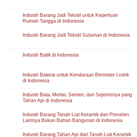
Lainnya
No
di
dari
Comments
Indonesia
Kaca
on
di
Industri
Industri Barang Jadi Tekstil untuk Keperluan
Indonesia
Barang
Rumah Tangga di Indonesia
Kimia
Lainnya
No
YTDL
Comments
di
Industri Barang Jadi Tekstil Sulaman di Indonesia
on
Indonesia
Industri
No
Barang
Comments
Jadi
on
Tekstil
Industri
Industri Batik di Indonesia
untuk
Barang
Keperluan
Jadi
No
Rumah
Tekstil
Comments
Tangga
Sulaman
on
di
di
Industri
Industri Baterai untuk Kendaraan Bermotor Listrik
Indonesia
Indonesia
Batik
di Indonesia
di
Indonesia
No
Comments
Industri Bata, Mortar, Semen, dan Sejenisnya yang
on
Industri
Tahan Api di Indonesia
Baterai
untuk
No
Kendaraan
Comments
Industri Barang Tanah Liat Keramik dan Porselen
Bermotor
on
Listrik
Industri
Lainnya Bukan Bahan Bangunan di Indonesia
di
Bata,
Indonesia
Mortar,
No
Semen,
Comments
Industri Barang Tahan Api dari Tanah Liat Keramik
dan
on