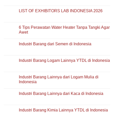
Comments
on
Apakah
LIST OF EXHIBITORS LAB INDONESIA 2026
Rayap
Bisa
No
Merusak
Comments
Rumah
on
Bertingkat?
LIST
6 Tips Perawatan Water Heater Tanpa Tangki Agar
OF
Awet
EXHIBITORS
LAB
No
INDONESIA
Comments
2026
Industri Barang dari Semen di Indonesia
on
6
No
Tips
Comments
Perawatan
on
Water
Industri
Industri Barang Logam Lainnya YTDL di Indonesia
Heater
Barang
Tanpa
dari
No
Tangki
Semen
Comments
Agar
di
on
Awet
Indonesia
Industri
Industri Barang Lainnya dari Logam Mulia di
Barang
Indonesia
Logam
Lainnya
No
YTDL
Comments
di
Industri Barang Lainnya dari Kaca di Indonesia
on
Indonesia
Industri
No
Barang
Comments
Lainnya
on
dari
Industri
Industri Barang Kimia Lainnya YTDL di Indonesia
Logam
Barang
Mulia