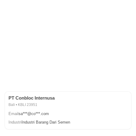
PT Conbloc Internusa
Bali • KBLI 23951
Email
sa***@co***.com
Industri
Industri Barang Dari Semen