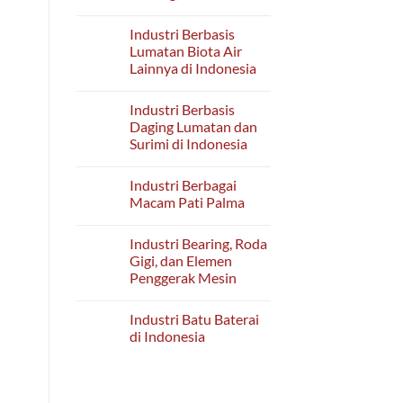
Pijar,
No
Lampu
Comments
Penerangan
Industri Berbasis
on
Terpusat
Industri
Lumatan Biota Air
dan
Besi
Lampu
Lainnya di Indonesia
dan
Ultra
Baja
Violet
No
Dasar
di
Comments
(Iron
Industri Berbasis
on
Indonesia
and
Industri
Daging Lumatan dan
Steel
Berbasis
Making)
Surimi di Indonesia
Lumatan
di
Biota
Indonesia
No
Air
Comments
Lainnya
Industri Berbagai
on
di
Industri
Macam Pati Palma
Indonesia
Berbasis
Daging
No
Lumatan
Comments
Industri Bearing, Roda
dan
on
Surimi
Industri
Gigi, dan Elemen
di
Berbagai
Penggerak Mesin
Indonesia
Macam
Pati
No
Palma
Comments
Industri Batu Baterai
on
Industri
di Indonesia
Bearing,
Roda
No
Gigi,
Comments
dan
on
Elemen
Industri
Penggerak
Batu