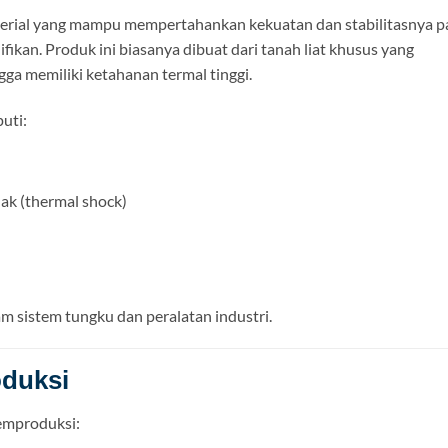
aterial yang mampu mempertahankan kekuatan dan stabilitasnya 
fikan. Produk ini biasanya dibuat dari tanah liat khusus yang
gga memiliki ketahanan termal tinggi.
uti:
k (thermal shock)
m sistem tungku dan peralatan industri.
oduksi
emproduksi: