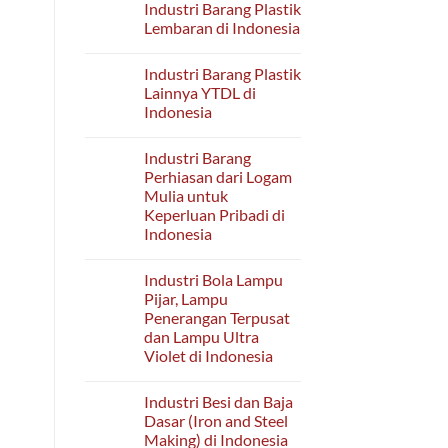
Industri Barang Plastik
on
Lainnya
Industri
Bukan
Lembaran di Indonesia
Barang
Bahan
Tahan
Bangunan
No
Api
di
Comments
Industri Barang Plastik
dari
on
Indonesia
Tanah
Industri
Lainnya YTDL di
Liat
Barang
Indonesia
Keramik
Plastik
Lainnya
Lembaran
No
di
di
Comments
Indonesia
Indonesia
Industri Barang
on
Industri
Perhiasan dari Logam
Barang
Mulia untuk
Plastik
Lainnya
Keperluan Pribadi di
YTDL
Indonesia
di
Indonesia
No
Comments
Industri Bola Lampu
on
Industri
Pijar, Lampu
Barang
Penerangan Terpusat
Perhiasan
dari
dan Lampu Ultra
Logam
Violet di Indonesia
Mulia
untuk
No
Keperluan
Comments
Pribadi
Industri Besi dan Baja
on
di
Industri
Dasar (Iron and Steel
Indonesia
Bola
Making) di Indonesia
Lampu