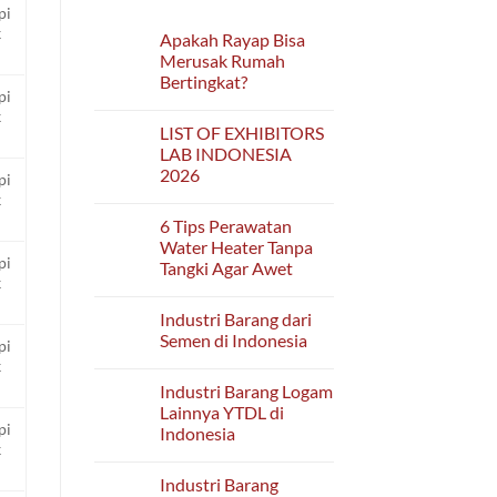
pi
k
Apakah Rayap Bisa
Merusak Rumah
Bertingkat?
pi
No
k
Comments
LIST OF EXHIBITORS
on
Apakah
LAB INDONESIA
Rayap
2026
Bisa
pi
Merusak
k
No
Rumah
Comments
Bertingkat?
6 Tips Perawatan
on
LIST
Water Heater Tanpa
OF
pi
Tangki Agar Awet
EXHIBITORS
k
LAB
No
INDONESIA
Comments
2026
Industri Barang dari
on
6
Semen di Indonesia
pi
Tips
Perawatan
No
k
Water
Comments
Industri Barang Logam
Heater
on
Tanpa
Industri
Lainnya YTDL di
Tangki
Barang
pi
Indonesia
Agar
dari
k
Awet
Semen
No
di
Comments
Indonesia
Industri Barang
on