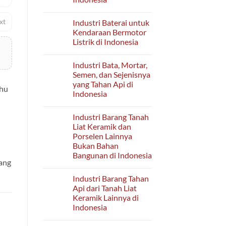
Barang
di
Jadi
No
Indonesia
Tekstil
Comments
xt
Industri Baterai untuk
Sulaman
on
di
Industri
Kendaraan Bermotor
Indonesia
Batik
Listrik di Indonesia
di
Indonesia
No
Comments
Industri Bata, Mortar,
on
Industri
Semen, dan Sejenisnya
Baterai
yang Tahan Api di
untuk
uhu
Kendaraan
Indonesia
Bermotor
Listrik
No
di
Comments
Industri Barang Tanah
on
Indonesia
Industri
Liat Keramik dan
Bata,
Porselen Lainnya
Mortar,
Semen,
Bukan Bahan
dan
Bangunan di Indonesia
Sejenisnya
ang
yang
No
Tahan
Comments
Api
Industri Barang Tahan
on
di
Industri
Api dari Tanah Liat
Indonesia
Barang
Keramik Lainnya di
Tanah
Liat
Indonesia
Keramik
dan
No
Porselen
Comments