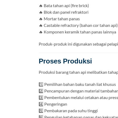
🔥 Bata tahan api (fire brick)
🔥 Blok dan panel refraktori
🔥 Mortar tahan panas
🔥 Castable refractory (bahan cor tahan api)
🔥 Komponen keramik tahan panas lainnya
Produk-produk ini digunakan sebagai pelapis
Proses Produksi
Produksi barang tahan api melibatkan tahap
1️⃣ Pemilihan bahan baku tanah liat khusus
2️⃣ Pencampuran dengan material tambahan (a
3️⃣ Pembentukan melalui cetakan atau pres
4️⃣ Pengeringan
5️⃣ Pembakaran pada suhu tinggi
6️⃣ Pengujian ketahanan panas dan kekuata