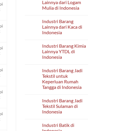
Industri
Lainnya dari Logam
pi
Barang
Mulia di Indonesia
Logam
k
Lainnya
No
YTDL
Comments
di
Industri Barang
on
Indonesia
Industri
pi
Lainnya dari Kaca di
Barang
k
Indonesia
Lainnya
dari
No
Logam
Comments
Mulia
Industri Barang Kimia
on
pi
di
Industri
Lainnya YTDL di
Indonesia
k
Barang
Indonesia
Lainnya
dari
No
Kaca
Comments
di
pi
Industri Barang Jadi
on
Indonesia
Industri
k
Tekstil untuk
Barang
Keperluan Rumah
Kimia
Lainnya
Tangga di Indonesia
YTDL
pi
di
No
k
Indonesia
Comments
Industri Barang Jadi
on
Industri
Tekstil Sulaman di
Barang
Indonesia
Jadi
pi
Tekstil
No
k
untuk
Comments
Keperluan
Industri Batik di
on
Rumah
Industri
Indonesia
Tangga