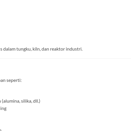
 dalam tungku, kiln, dan reaktor industri.
an seperti:
lumina, silika, dll.)
sing
n