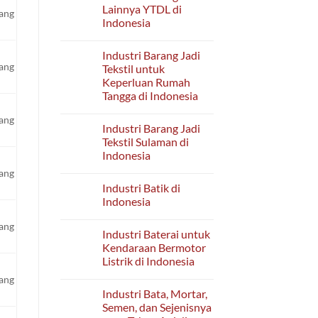
di
Industri
Lainnya YTDL di
Indonesia
yang
Barang
Indonesia
Lainnya
dari
No
Kaca
Comments
di
Industri Barang Jadi
on
Indonesia
Industri
yang
Tekstil untuk
Barang
Keperluan Rumah
Kimia
Lainnya
Tangga di Indonesia
YTDL
di
No
yang
Indonesia
Comments
Industri Barang Jadi
on
Industri
Tekstil Sulaman di
Barang
Indonesia
Jadi
Tekstil
No
yang
untuk
Comments
Keperluan
Industri Batik di
on
Rumah
Industri
Indonesia
Tangga
Barang
di
Jadi
No
Indonesia
Tekstil
yang
Comments
Industri Baterai untuk
Sulaman
on
di
Industri
Kendaraan Bermotor
Indonesia
Batik
Listrik di Indonesia
di
Indonesia
No
yang
Comments
Industri Bata, Mortar,
on
Industri
Semen, dan Sejenisnya
Baterai