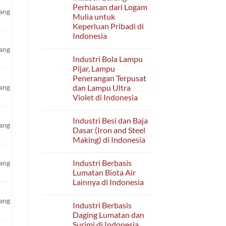
Industri
Perhiasan dari Logam
Barang
yang
Mulia untuk
Plastik
Lainnya
Keperluan Pribadi di
YTDL
Indonesia
di
Indonesia
No
yang
Comments
Industri Bola Lampu
on
Industri
Pijar, Lampu
Barang
Penerangan Terpusat
Perhiasan
dari
dan Lampu Ultra
yang
Logam
Violet di Indonesia
Mulia
untuk
No
Keperluan
Comments
Pribadi
Industri Besi dan Baja
on
yang
di
Industri
Dasar (Iron and Steel
Indonesia
Bola
Making) di Indonesia
Lampu
Pijar,
No
Lampu
Comments
Penerangan
Industri Berbasis
yang
on
Terpusat
Industri
Lumatan Biota Air
dan
Besi
Lampu
Lainnya di Indonesia
dan
Ultra
Baja
Violet
No
Dasar
di
Comments
yang
(Iron
Industri Berbasis
on
Indonesia
and
Industri
Daging Lumatan dan
Steel
Berbasis
Making)
Surimi di Indonesia
Lumatan