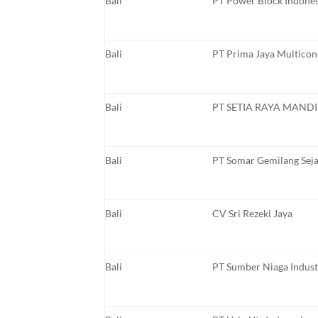
Bali
PT Power Block Indones
Bali
PT Prima Jaya Multicon
Bali
PT SETIA RAYA MANDI
Bali
PT Somar Gemilang Sej
Bali
CV Sri Rezeki Jaya
Bali
PT Sumber Niaga Indust