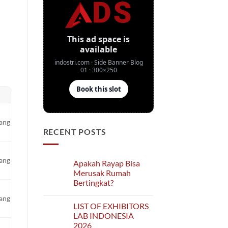
yang
RECENT POSTS
yang
Apakah Rayap Bisa
Merusak Rumah
Bertingkat?
No
yang
Comments
LIST OF EXHIBITORS
on
Apakah
LAB INDONESIA
Rayap
2026
Bisa