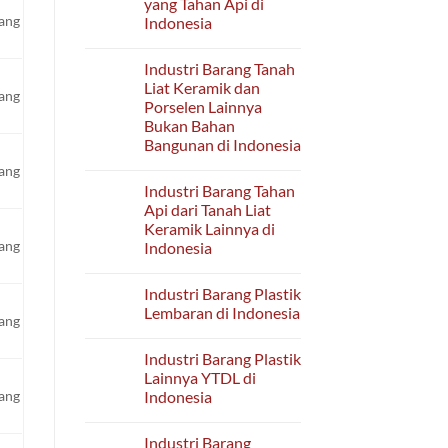
yang Tahan Api di
untuk
Kendaraan
yang
Indonesia
Bermotor
Listrik
No
di
Comments
Industri Barang Tanah
on
Indonesia
Industri
Liat Keramik dan
yang
Bata,
Porselen Lainnya
Mortar,
Semen,
Bukan Bahan
dan
Bangunan di Indonesia
Sejenisnya
yang
No
yang
Tahan
Comments
Api
Industri Barang Tahan
on
di
Industri
Api dari Tanah Liat
Indonesia
Barang
Keramik Lainnya di
Tanah
Liat
yang
Indonesia
Keramik
dan
No
Porselen
Comments
Industri Barang Plastik
on
Lainnya
Industri
Bukan
Lembaran di Indonesia
yang
Barang
Bahan
Tahan
Bangunan
No
Api
di
Comments
Industri Barang Plastik
dari
on
Indonesia
Tanah
Industri
Lainnya YTDL di
Liat
Barang
Indonesia
yang
Keramik
Plastik
Lainnya
Lembaran
No
di
di
Comments
Indonesia
Indonesia
Industri Barang
on