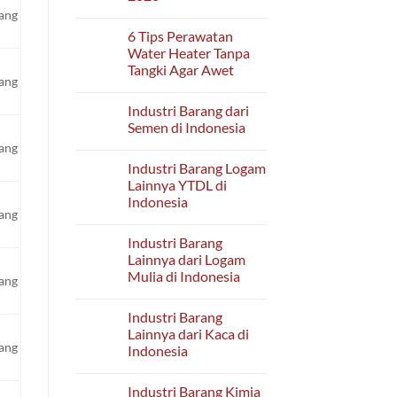
Merusak
yang
No
Rumah
Comments
Bertingkat?
6 Tips Perawatan
on
LIST
Water Heater Tanpa
OF
Tangki Agar Awet
EXHIBITORS
yang
LAB
No
INDONESIA
Comments
2026
Industri Barang dari
on
6
Semen di Indonesia
Tips
Perawatan
No
yang
Water
Comments
Industri Barang Logam
Heater
on
Tanpa
Industri
Lainnya YTDL di
Tangki
Barang
Indonesia
Agar
dari
yang
Awet
Semen
No
di
Comments
Indonesia
Industri Barang
on
Industri
Lainnya dari Logam
Barang
Mulia di Indonesia
Logam
yang
Lainnya
No
YTDL
Comments
di
Industri Barang
on
Indonesia
Industri
Lainnya dari Kaca di
Barang
yang
Indonesia
Lainnya
dari
No
Logam
Comments
Mulia
Industri Barang Kimia
on