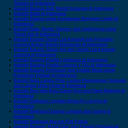
Heater
Semen
Industri
on
Loga
B
No
Tangga di Indonesia
Tanpa
di
Barang
Industri
Lainn
L
Comments
No
Industri Barang Jadi Tekstil Sulaman di Indonesia
Tangki
on
Indonesia
Lainnya
Barang
YTDL
da
No
Comme
Industri Batik di Indonesia
Agar
Industri
dari
Kimia
on
di
L
Comments
Industri Baterai untuk Kendaraan Bermotor Listrik di
Awet
Barang
on
Kaca
Lainny
Industri
Indon
M
No
Indonesia
Jadi
Industri
di
YTDL
Barang
di
Comments
Industri Bata, Mortar, Semen, dan Sejenisnya yang
on
Tekstil
Batik
Indonesia
di
Jadi
I
No
Tahan Api di Indonesia
Industri
untuk
di
Indone
Tekstil
Comments
Industri Barang Tanah Liat Keramik dan Porselen
Baterai
Keperluan
on
Indonesia
Sulam
No
Lainnya Bukan Bahan Bangunan di Indonesia
untuk
Rumah
Industri
di
Comment
Industri Barang Tahan Api dari Tanah Liat Keramik
Kendaraan
Tangga
Bata,
on
Indone
No
Lainnya di Indonesia
Bermotor
di
Mortar,
Industri
Comments
No
Industri Barang Plastik Lembaran di Indonesia
Listrik
Indonesia
on
Semen,
Barang
Comment
No
Industri Barang Plastik Lainnya YTDL di Indonesia
di
Industri
dan
Tanah
on
Comm
Industri Barang Perhiasan dari Logam Mulia untuk
Indonesia
Barang
Sejenisnya
Liat
Industri
on
No
Keperluan Pribadi di Indonesia
Tahan
yang
Keramik
Barang
Indust
Comments
Industri Bola Lampu Pijar, Lampu Penerangan Terpusat
Api
Tahan
on
dan
Plastik
Baran
No
dan Lampu Ultra Violet di Indonesia
dari
Api
Industri
Porselen
Lembaran
Plasti
Comments
Industri Besi dan Baja Dasar (Iron and Steel Making) di
Tanah
di
Barang
on
Lainnya
di
Lainn
No
Indonesia
Liat
Indonesia
Perhiasan
Industri
Bukan
Indonesia
YTDL
Comments
Industri Berbasis Lumatan Biota Air Lainnya di
on
Keramik
dari
Bola
Bahan
di
No
Indonesia
Industri
Lainnya
Logam
Lampu
Bangunan
Indon
Comments
Industri Berbasis Daging Lumatan dan Surimi di
Besi
on
di
Mulia
Pijar,
di
No
Indonesia
dan
Industri
Indonesia
untuk
Lampu
Indonesia
Comments
No
Industri Berbagai Macam Pati Palma
Baja
Berbasis
on
Keperluan
Penerangan
Comments
Industri Bearing, Roda Gigi, dan Elemen Penggerak