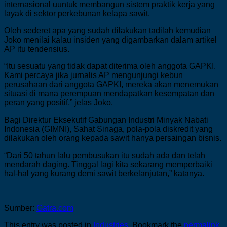
internasional uuntuk membangun sistem praktik kerja yang
layak di sektor perkebunan kelapa sawit.
Oleh sederet apa yang sudah dilakukan tadilah kemudian
Joko menilai kalau insiden yang digambarkan dalam artikel
AP itu tendensius.
“Itu sesuatu yang tidak dapat diterima oleh anggota GAPKI.
Kami percaya jika jurnalis AP mengunjungi kebun
perusahaan dari anggota GAPKI, mereka akan menemukan
situasi di mana perempuan mendapatkan kesempatan dan
peran yang positif,” jelas Joko.
Bagi Direktur Eksekutif Gabungan Industri Minyak Nabati
Indonesia (GIMNI), Sahat Sinaga, pola-pola diskredit yang
dilakukan oleh orang kepada sawit hanya persaingan bisnis.
“Dari 50 tahun lalu pembusukan itu sudah ada dan telah
mendarah daging. Tinggal lagi kita sekarang memperbaiki
hal-hal yang kurang demi sawit berkelanjutan,” katanya.
Sumber:
Gatra.com
This entry was posted in
Industries
. Bookmark the
permalink
.