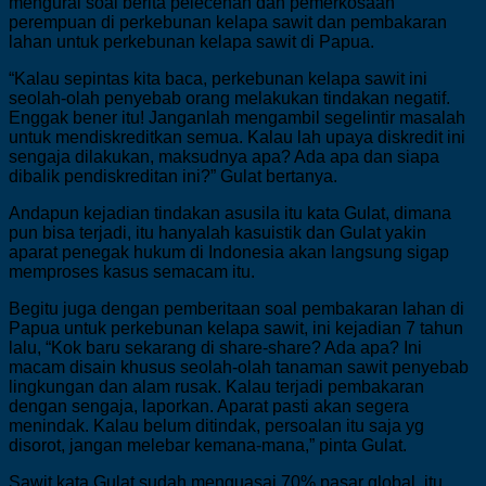
mengurai soal berita pelecehan dan pemerkosaan
perempuan di perkebunan kelapa sawit dan pembakaran
lahan untuk perkebunan kelapa sawit di Papua.
“Kalau sepintas kita baca, perkebunan kelapa sawit ini
seolah-olah penyebab orang melakukan tindakan negatif.
Enggak bener itu! Janganlah mengambil segelintir masalah
untuk mendiskreditkan semua. Kalau lah upaya diskredit ini
sengaja dilakukan, maksudnya apa? Ada apa dan siapa
dibalik pendiskreditan ini?” Gulat bertanya.
Andapun kejadian tindakan asusila itu kata Gulat, dimana
pun bisa terjadi, itu hanyalah kasuistik dan Gulat yakin
aparat penegak hukum di Indonesia akan langsung sigap
memproses kasus semacam itu.
Begitu juga dengan pemberitaan soal pembakaran lahan di
Papua untuk perkebunan kelapa sawit, ini kejadian 7 tahun
lalu, “Kok baru sekarang di share-share? Ada apa? Ini
macam disain khusus seolah-olah tanaman sawit penyebab
lingkungan dan alam rusak. Kalau terjadi pembakaran
dengan sengaja, laporkan. Aparat pasti akan segera
menindak. Kalau belum ditindak, persoalan itu saja yg
disorot, jangan melebar kemana-mana,” pinta Gulat.
Sawit kata Gulat sudah menguasai 70% pasar global, itu