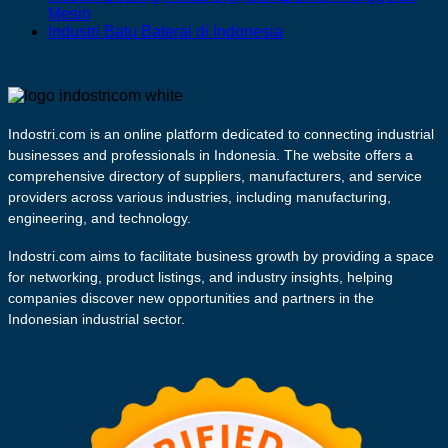
Dasar
Lumatan
Industri
Pribadi
Terpusat
on
No
Mesin
(Iron
Biota
Berbasis
di
dan
Industri
Comments
No
Industri Batu Baterai di Indonesia
on
and
Air
Daging
Indonesia
Lampu
Berbagai
Comments
Industri
Steel
Lainnya
Lumatan
on
Ultra
Macam
Bearing,
Making)
di
dan
Industri
Violet
Pati
Roda
di
Indonesia
Surimi
Batu
di
Palma
Gigi,
Indonesia
di
Baterai
Indonesia
Indostri.com is an online platform dedicated to connecting industrial
dan
Indonesia
di
businesses and professionals in Indonesia. The website offers a
Elemen
Indonesia
Penggerak
comprehensive directory of suppliers, manufacturers, and service
Mesin
providers across various industries, including manufacturing,
engineering, and technology.
Indostri.com aims to facilitate business growth by providing a space
for networking, product listings, and industry insights, helping
companies discover new opportunities and partners in the
Indonesian industrial sector.