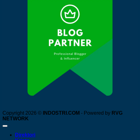
Copyright 2026 ©
INDOSTRI.COM
- Powered by
RVG
NETWORK
Direktori