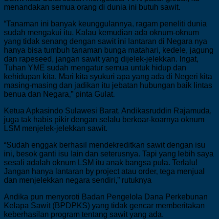
menandakan semua orang di dunia ini butuh sawit.
“Tanaman ini banyak keunggulannya, ragam peneliti dunia
sudah mengakui itu. Kalau kemudian ada oknum-oknum
yang tidak senang dengan sawit ini lantaran di Negara nya
hanya bisa tumbuh tanaman bunga matahari, kedele, jagung
dan rapeseed, jangan sawit yang dijelek-jelekkan. Ingat,
Tuhan YME sudah mengatur semua untuk hidup dan
kehidupan kita. Mari kita syukuri apa yang ada di Negeri kita
masing-masing dan jadikan itu jebatan hubungan baik lintas
benua dan Negara,” pinta Gulat.
Ketua Apkasindo Sulawesi Barat, Andikasruddin Rajamuda,
juga tak habis pikir dengan selalu berkoar-koarnya oknum
LSM menjelek-jelekkan sawit.
“Sudah enggak berhasil mendekreditkan sawit dengan isu
ini, besok ganti isu lain dan seterusnya. Tapi yang lebih saya
sesali adalah oknum LSM itu anak bangsa pula. Terlalu!
Jangan hanya lantaran by project atau order, tega menjual
dan menjelekkan negara sendiri,” rutuknya
Andika pun menyoroti Badan Pengelola Dana Perkebunan
Kelapa Sawit (BPDPKS) yang tidak gencar memberitakan
keberhasilan program tentang sawit yang ada.