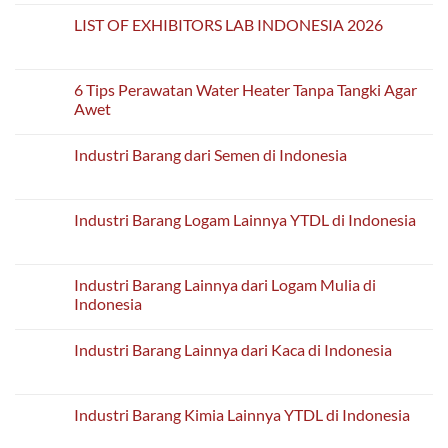
on
Apakah
LIST OF EXHIBITORS LAB INDONESIA 2026
Rayap
Bisa
No
Merusak
Comments
Rumah
on
Bertingkat?
LIST
6 Tips Perawatan Water Heater Tanpa Tangki Agar
OF
Awet
EXHIBITORS
LAB
No
INDONESIA
Comments
2026
Industri Barang dari Semen di Indonesia
on
6
No
Tips
Comments
Perawatan
on
Water
Industri
Industri Barang Logam Lainnya YTDL di Indonesia
Heater
Barang
Tanpa
dari
No
Tangki
Semen
Comments
Agar
di
on
Awet
Indonesia
Industri
Industri Barang Lainnya dari Logam Mulia di
Barang
Indonesia
Logam
Lainnya
No
YTDL
Comments
di
Industri Barang Lainnya dari Kaca di Indonesia
on
Indonesia
Industri
No
Barang
Comments
Lainnya
on
dari
Industri
Industri Barang Kimia Lainnya YTDL di Indonesia
Logam
Barang
Mulia
Lainnya
No
di
dari