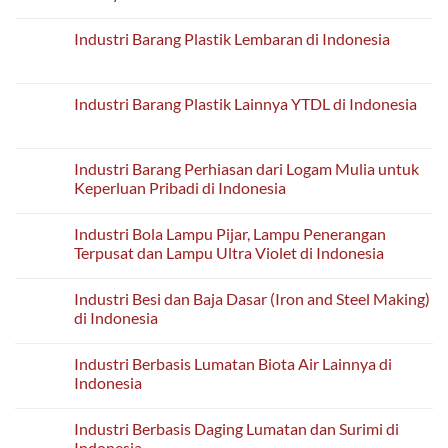
Tahan
Tanah
No
Api
Liat
Comments
Industri Barang Plastik Lembaran di Indonesia
di
Keramik
on
Indonesia
dan
Industri
No
Porselen
Barang
Comments
Lainnya
Tahan
on
Bukan
Api
Industri
Industri Barang Plastik Lainnya YTDL di Indonesia
Bahan
dari
Barang
Bangunan
Tanah
Plastik
No
di
Liat
Lembaran
Comments
Indonesia
Keramik
di
on
Lainnya
Indonesia
Industri
Industri Barang Perhiasan dari Logam Mulia untuk
di
Barang
Indonesia
Keperluan Pribadi di Indonesia
Plastik
Lainnya
No
YTDL
Comments
di
Industri Bola Lampu Pijar, Lampu Penerangan
on
Indonesia
Industri
Terpusat dan Lampu Ultra Violet di Indonesia
Barang
Perhiasan
No
dari
Comments
Industri Besi dan Baja Dasar (Iron and Steel Making)
Logam
on
Mulia
Industri
di Indonesia
untuk
Bola
Keperluan
Lampu
No
Pribadi
Pijar,
Comments
Industri Berbasis Lumatan Biota Air Lainnya di
di
Lampu
on
Indonesia
Penerangan
Industri
Indonesia
Terpusat
Besi
dan
dan
No
Lampu
Baja
Comments
Industri Berbasis Daging Lumatan dan Surimi di
Ultra
Dasar
on
Violet
(Iron
Industri
Indonesia