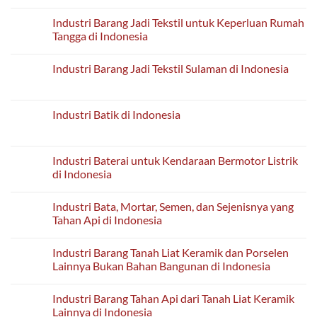
Comments
Indonesia
Kaca
on
di
Industri
Industri Barang Jadi Tekstil untuk Keperluan Rumah
Indonesia
Barang
Tangga di Indonesia
Kimia
Lainnya
No
YTDL
Comments
di
Industri Barang Jadi Tekstil Sulaman di Indonesia
on
Indonesia
Industri
No
Barang
Comments
Jadi
on
Tekstil
Industri
Industri Batik di Indonesia
untuk
Barang
Keperluan
Jadi
No
Rumah
Tekstil
Comments
Tangga
Sulaman
on
di
di
Industri
Industri Baterai untuk Kendaraan Bermotor Listrik
Indonesia
Indonesia
Batik
di Indonesia
di
Indonesia
No
Comments
Industri Bata, Mortar, Semen, dan Sejenisnya yang
on
Industri
Tahan Api di Indonesia
Baterai
untuk
No
Kendaraan
Comments
Industri Barang Tanah Liat Keramik dan Porselen
Bermotor
on
Listrik
Industri
Lainnya Bukan Bahan Bangunan di Indonesia
di
Bata,
Indonesia
Mortar,
No
Semen,
Comments
Industri Barang Tahan Api dari Tanah Liat Keramik
dan
on
Sejenisnya
Industri
Lainnya di Indonesia
yang
Barang