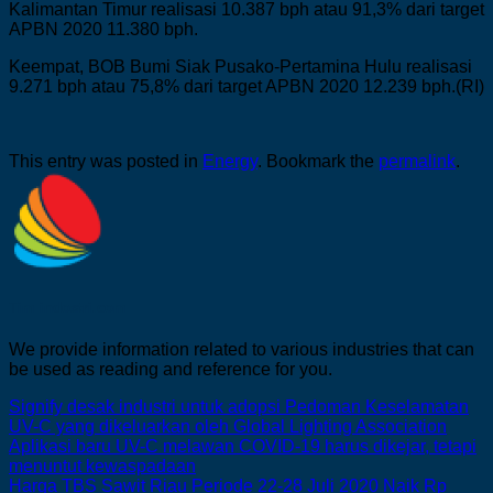
Kalimantan Timur realisasi 10.387 bph atau 91,3% dari target
APBN 2020 11.380 bph.
Keempat, BOB Bumi Siak Pusako-Pertamina Hulu realisasi
9.271 bph atau 75,8% dari target APBN 2020 12.239 bph.(RI)
This entry was posted in
Energy
. Bookmark the
permalink
.
Tim indostri.com
We provide information related to various industries that can
be used as reading and reference for you.
Signify desak industri untuk adopsi Pedoman Keselamatan
UV-C yang dikeluarkan oleh Global Lighting Association
Aplikasi baru UV-C melawan COVID-19 harus dikejar, tetapi
menuntut kewaspadaan
Harga TBS Sawit Riau Periode 22-28 Juli 2020 Naik Rp