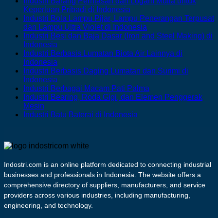
Comm
Industri Barang Perhiasan dari Logam Mulia untuk
Indonesia
Barang
Sejenisnya
Liat
Industri
on
No
Keperluan Pribadi di Indonesia
Tahan
yang
Keramik
Barang
Indust
Comments
Industri Bola Lampu Pijar, Lampu Penerangan Terpusat
Api
Tahan
on
dan
Plastik
Baran
No
dan Lampu Ultra Violet di Indonesia
dari
Api
Industri
Porselen
Lembaran
Plasti
Comments
Industri Besi dan Baja Dasar (Iron and Steel Making) di
Tanah
di
Barang
on
Lainnya
di
Lainn
No
Indonesia
Liat
Indonesia
Perhiasan
Industri
Bukan
Indonesia
YTDL
Comments
Industri Berbasis Lumatan Biota Air Lainnya di
on
Keramik
dari
Bola
Bahan
di
No
Indonesia
Industri
Lainnya
Logam
Lampu
Bangunan
Indon
Comments
Industri Berbasis Daging Lumatan dan Surimi di
Besi
on
di
Mulia
Pijar,
di
No
Indonesia
dan
Industri
Indonesia
untuk
Lampu
Indonesia
Comments
No
Industri Berbagai Macam Pati Palma
Baja
Berbasis
on
Keperluan
Penerangan
Comments
Industri Bearing, Roda Gigi, dan Elemen Penggerak
Dasar
Lumatan
Industri
Pribadi
Terpusat
on
No
Mesin
(Iron
Biota
Berbasis
di
dan
Industri
Comments
No
Industri Batu Baterai di Indonesia
on
and
Air
Daging
Indonesia
Lampu
Berbagai
Comments
Industri
Steel
Lainnya
Lumatan
on
Ultra
Macam
Bearing,
Making)
di
dan
Industri
Violet
Pati
Roda
di
Indonesia
Surimi
Batu
di
Palma
Gigi,
Indonesia
di
Baterai
Indonesia
Indostri.com is an online platform dedicated to connecting industrial
dan
Indonesia
di
businesses and professionals in Indonesia. The website offers a
Elemen
Indonesia
Penggerak
comprehensive directory of suppliers, manufacturers, and service
Mesin
providers across various industries, including manufacturing,
engineering, and technology.