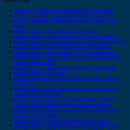
Recent Posts
No
Apakah Rayap Bisa Merusak Rumah Bertingkat?
No
Comme
LIST OF EXHIBITORS LAB INDONESIA 2026
on
Comment
6 Tips Perawatan Water Heater Tanpa Tangki Agar
on
Apaka
No
Awet
LIST
Rayap
Comments
No
Industri Barang dari Semen di Indonesia
on
OF
Bisa
Comments
No
Industri Barang Logam Lainnya YTDL di Indonesia
6
on
EXHIBIT
Merusa
Comm
N
Industri Barang Lainnya dari Logam Mulia di Indonesia
Tips
Industri
LAB
Rumah
on
No
C
Industri Barang Lainnya dari Kaca di Indonesia
Perawatan
Barang
INDONES
Berting
Indust
o
Comment
No
Industri Barang Kimia Lainnya YTDL di Indonesia
Water
dari
2026
on
Baran
In
Comme
Industri Barang Jadi Tekstil untuk Keperluan Rumah
Heater
Semen
Industri
on
Loga
B
No
Tangga di Indonesia
Tanpa
di
Barang
Industri
Lainn
L
Comments
No
Industri Barang Jadi Tekstil Sulaman di Indonesia
Tangki
on
Indonesia
Lainnya
Barang
YTDL
da
No
Comme
Industri Batik di Indonesia
Agar
Industri
dari
Kimia
on
di
L
Comments
Industri Baterai untuk Kendaraan Bermotor Listrik di
Awet
Barang
on
Kaca
Lainny
Industri
Indon
M
No
Indonesia
Jadi
Industri
di
YTDL
Barang
di
Comments
Industri Bata, Mortar, Semen, dan Sejenisnya yang
on
Tekstil
Batik
Indonesia
di
Jadi
I
No
Tahan Api di Indonesia
Industri
untuk
di
Indone
Tekstil
Comments
Industri Barang Tanah Liat Keramik dan Porselen
Baterai
Keperluan
on
Indonesia
Sulam
No
Lainnya Bukan Bahan Bangunan di Indonesia
untuk
Rumah
Industri
di
Comment
Industri Barang Tahan Api dari Tanah Liat Keramik
Kendaraan
Tangga
Bata,
on
Indone
No
Lainnya di Indonesia
Bermotor
di
Mortar,
Industri
Comments
No
Industri Barang Plastik Lembaran di Indonesia
Listrik
Indonesia
on
Semen,
Barang
Comment
No
Industri Barang Plastik Lainnya YTDL di Indonesia
di
Industri
dan
Tanah
on