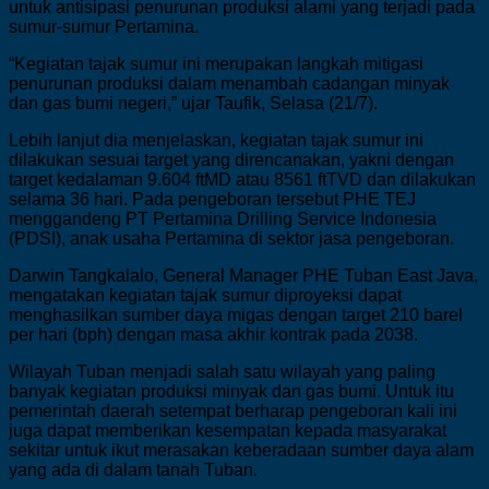
untuk antisipasi penurunan produksi alami yang terjadi pada
sumur-sumur Pertamina.
“Kegiatan tajak sumur ini merupakan langkah mitigasi
penurunan produksi dalam menambah cadangan minyak
dan gas bumi negeri,” ujar Taufik, Selasa (21/7).
Lebih lanjut dia menjelaskan, kegiatan tajak sumur ini
dilakukan sesuai target yang direncanakan, yakni dengan
target kedalaman 9.604 ftMD atau 8561 ftTVD dan dilakukan
selama 36 hari. Pada pengeboran tersebut PHE TEJ
menggandeng PT Pertamina Drilling Service Indonesia
(PDSI), anak usaha Pertamina di sektor jasa pengeboran.
Darwin Tangkalalo, General Manager PHE Tuban East Java,
mengatakan kegiatan tajak sumur diproyeksi dapat
menghasilkan sumber daya migas dengan target 210 barel
per hari (bph) dengan masa akhir kontrak pada 2038.
Wilayah Tuban menjadi salah satu wilayah yang paling
banyak kegiatan produksi minyak dan gas bumi. Untuk itu
pemerintah daerah setempat berharap pengeboran kali ini
juga dapat memberikan kesempatan kepada masyarakat
sekitar untuk ikut merasakan keberadaan sumber daya alam
yang ada di dalam tanah Tuban.