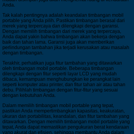
Anda.
Tak kalah pentingnya adalah keandalan timbangan mobil
portable yang Anda pilih. Pastikan timbangan berasal dari
merek yang terpercaya dan dilengkapi dengan garansi.
Dengan memilih timbangan dari merek yang terpercaya,
Anda dapat yakin bahwa timbangan akan bekerja dengan
baik dan tahan lama. Garansi juga akan memberikan
perlindungan tambahan jika terjadi kerusakan atau masalah
dengan timbangan.
Terakhir, perhatikan juga fitur tambahan yang ditawarkan
oleh timbangan mobil portable. Beberapa timbangan
dilengkapi dengan fitur seperti layar LCD yang mudah
dibaca, kemampuan menghubungkan ke perangkat lain
seperti komputer atau printer, dan fitur tahan air atau tahan
debu. Pilihlah timbangan dengan fitur-fitur yang sesuai
dengan kebutuhan Anda.
Dalam memilih timbangan mobil portable yang tepat,
pastikan Anda mempertimbangkan kapasitas, keakuratan,
ukuran dan portabilitas, keandalan, dan fitur tambahan yang
ditawarkan. Dengan memilih timbangan mobil portable yang
tepat, Anda dapat memastikan pengukuran berat kendaraan
yang akurat dan efisien, sehingga membantu Anda dalam