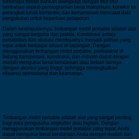
Beberapa model bahkan dilengkapi dengan fitur-fitur
tambahan seperti pemrograman berat maksimum, koneksi ke
perangkat lunak komputer, dan kemampuan mencatat data
pengukuran untuk keperluan pelaporan.
Dalam kesimpulannya, timbangan mobil portable adalah alat
yang sangat berguna dan praktis. Kombinasi antara
portabilitas dan akurasi membuatnya menjadi pilihan yang
tepat untuk berbagai situasi di lapangan. Dengan
menggunakan timbangan mobil portable, profesional di
bidang transportasi, konstruksi, dan industri dapat dengan
mudah mengukur berat kendaraan atau beban lainnya
dengan akurasi yang tinggi, sehingga meningkatkan
efisiensi operasional dan keamanan.
Panduan Memilih Timbangan Mobil
Portable yang Tepat untuk
Kebutuhan Anda
Timbangan mobil portable adalah alat yang sangat penting
bagi para pengusaha angkutan atau logistik. Dengan
menggunakan timbangan mobil portable yang tepat, Anda
dapat mengukur berat kendaraan Anda dengan mudah dan