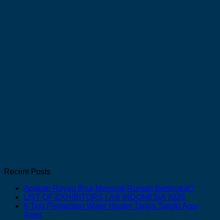
Recent Posts
No
Apakah Rayap Bisa Merusak Rumah Bertingkat?
No
Comme
LIST OF EXHIBITORS LAB INDONESIA 2026
on
Comment
6 Tips Perawatan Water Heater Tanpa Tangki Agar
on
Apaka
No
Awet