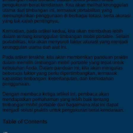
pengukuran berat kendaraan. Kita akan melihat keunggulan
utama dari timbangan ini, termasuk portabilitas yang
memungkinkan penggunaan di berbagai lokasi, serta akurasi
yang tak kalah pentingnya.
Kemudian, pada artikel kedua, kita akan membahas lebih
dalam tentang keunggulan timbangan mobil portable. Selain
portabilitas, kita akan menyoroti faktor akurasi yang menjadi
keunggulan utama dari alat ini.
Pada artikel terakhir, kita akan memberikan panduan praktis
dalam memilih timbangan mobil portable yang tepat untuk
kebutuhan Anda. Dalam panduan ini, kita akan mengulas
beberapa faktor yang perlu dipertimbangkan, termasuk
kapasitas timbangan, keberlanjutan, dan kemudahan
penggunaan.
Dengan membaca ketiga artikel ini, pembaca akan
mendapatkan pemahaman yang lebih baik tentang
timbangan mobil portable dan bagaimana alat ini dapat
menjadi solusi praktis untuk pengukuran berat kendaraan.
Table of Contents