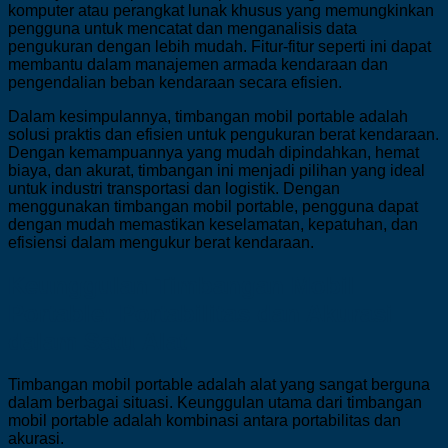
komputer atau perangkat lunak khusus yang memungkinkan
pengguna untuk mencatat dan menganalisis data
pengukuran dengan lebih mudah. Fitur-fitur seperti ini dapat
membantu dalam manajemen armada kendaraan dan
pengendalian beban kendaraan secara efisien.
Dalam kesimpulannya, timbangan mobil portable adalah
solusi praktis dan efisien untuk pengukuran berat kendaraan.
Dengan kemampuannya yang mudah dipindahkan, hemat
biaya, dan akurat, timbangan ini menjadi pilihan yang ideal
untuk industri transportasi dan logistik. Dengan
menggunakan timbangan mobil portable, pengguna dapat
dengan mudah memastikan keselamatan, kepatuhan, dan
efisiensi dalam mengukur berat kendaraan.
Keunggulan Timbangan Mobil
Portable: Portabilitas dan Akurasi
dalam Satu Alat
Timbangan mobil portable adalah alat yang sangat berguna
dalam berbagai situasi. Keunggulan utama dari timbangan
mobil portable adalah kombinasi antara portabilitas dan
akurasi.