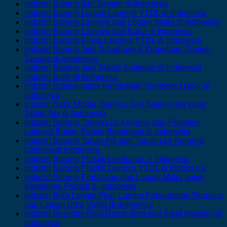
LIST
Rayap
Comments
No
Industri Barang dari Semen di Indonesia
on
OF
Bisa
Comments
No
Industri Barang Logam Lainnya YTDL di Indonesia
6
on
EXHIBIT
Merusa
Comm
N
Industri Barang Lainnya dari Logam Mulia di Indonesia
Tips
Industri
LAB
Rumah
on
No
C
Industri Barang Lainnya dari Kaca di Indonesia
Perawatan
Barang
INDONES
Berting
Indust
o
Comment
No
Industri Barang Kimia Lainnya YTDL di Indonesia
Water
dari
2026
on
Baran
In
Comme
Industri Barang Jadi Tekstil untuk Keperluan Rumah
Heater
Semen
Industri
on
Loga
B
No
Tangga di Indonesia
Tanpa
di
Barang
Industri
Lainn
L
Comments
No
Industri Barang Jadi Tekstil Sulaman di Indonesia
Tangki
on
Indonesia
Lainnya
Barang
YTDL
da
No
Comme
Industri Batik di Indonesia
Agar
Industri
dari
Kimia
on
di
L
Comments
Industri Baterai untuk Kendaraan Bermotor Listrik di
Awet
Barang
on
Kaca
Lainny
Industri
Indon
M
No
Indonesia
Jadi
Industri
di
YTDL
Barang
di
Comments
Industri Bata, Mortar, Semen, dan Sejenisnya yang
on
Tekstil
Batik
Indonesia
di
Jadi
I
No
Tahan Api di Indonesia
Industri
untuk
di
Indone
Tekstil
Comments
Industri Barang Tanah Liat Keramik dan Porselen
Baterai
Keperluan
on
Indonesia
Sulam
No
Lainnya Bukan Bahan Bangunan di Indonesia
untuk
Rumah
Industri
di
Comment
Industri Barang Tahan Api dari Tanah Liat Keramik
Kendaraan
Tangga
Bata,
on
Indone
No
Lainnya di Indonesia
Bermotor
di
Mortar,
Industri
Comments
No
Industri Barang Plastik Lembaran di Indonesia
Listrik
Indonesia
on
Semen,
Barang
Comment
No
Industri Barang Plastik Lainnya YTDL di Indonesia
di
Industri
dan
Tanah
on
Comm
Industri Barang Perhiasan dari Logam Mulia untuk
Indonesia
Barang
Sejenisnya
Liat
Industri
on
No
Keperluan Pribadi di Indonesia
Tahan
yang
Keramik
Barang
Indust
Comments
Industri Bola Lampu Pijar, Lampu Penerangan Terpusat
Api
Tahan
on
dan
Plastik
Baran
No
dan Lampu Ultra Violet di Indonesia
dari
Api
Industri
Porselen
Lembaran
Plasti
Comments
Industri Besi dan Baja Dasar (Iron and Steel Making) di
Tanah
di
Barang
on
Lainnya
di
Lainn
No
Indonesia