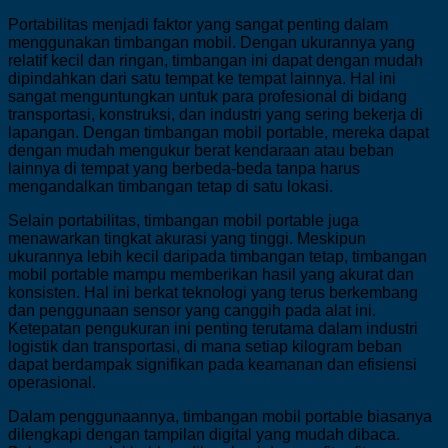
Portabilitas menjadi faktor yang sangat penting dalam
menggunakan timbangan mobil. Dengan ukurannya yang
relatif kecil dan ringan, timbangan ini dapat dengan mudah
dipindahkan dari satu tempat ke tempat lainnya. Hal ini
sangat menguntungkan untuk para profesional di bidang
transportasi, konstruksi, dan industri yang sering bekerja di
lapangan. Dengan timbangan mobil portable, mereka dapat
dengan mudah mengukur berat kendaraan atau beban
lainnya di tempat yang berbeda-beda tanpa harus
mengandalkan timbangan tetap di satu lokasi.
Selain portabilitas, timbangan mobil portable juga
menawarkan tingkat akurasi yang tinggi. Meskipun
ukurannya lebih kecil daripada timbangan tetap, timbangan
mobil portable mampu memberikan hasil yang akurat dan
konsisten. Hal ini berkat teknologi yang terus berkembang
dan penggunaan sensor yang canggih pada alat ini.
Ketepatan pengukuran ini penting terutama dalam industri
logistik dan transportasi, di mana setiap kilogram beban
dapat berdampak signifikan pada keamanan dan efisiensi
operasional.
Dalam penggunaannya, timbangan mobil portable biasanya
dilengkapi dengan tampilan digital yang mudah dibaca.