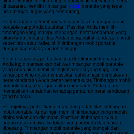
akurat. Namun, dengan begitu banyak pilihan yang tersedia
di pasaran, memilih timbangan
mobil
portable yang tepat
bisa menjadi tugas yang menantang.
Pertama-tama, pertimbangkan kapasitas timbangan mobil
portable yang Anda butuhkan. Pastikan Anda memilih
timbangan yang mampu menangani berat kendaraan yang
akan Anda timbang. Jika Anda mengangkut kendaraan berat
seperti truk atau trailer, pilih timbangan mobil portable
dengan kapasitas yang lebih tinggi.
Selain kapasitas, perhatikan juga keakuratan timbangan.
Anda ingin memastikan bahwa timbangan mobil portable
yang Anda pilih memiliki tingkat akurasi yang tinggi. Ini
sangat penting untuk memastikan bahwa hasil pengukuran
berat kendaraan Anda benar-benar akurat. Timbangan mobil
portable yang akurat juga akan membantu Anda dalam
memastikan kepatuhan terhadap peraturan berat kendaraan
yang berlaku.
Selanjutnya, perhatikan ukuran dan portabilitas timbangan
mobil portable. Anda ingin memilih timbangan yang mudah
dipindahkan dan disimpan. Pastikan timbangan cukup
ringan untuk dibawa ke lokasi yang berbeda dan mudah
dipasang. Timbangan mobil portable yang kompak dan
mudah disimpan juga akan menghemat ruang di kendaraan