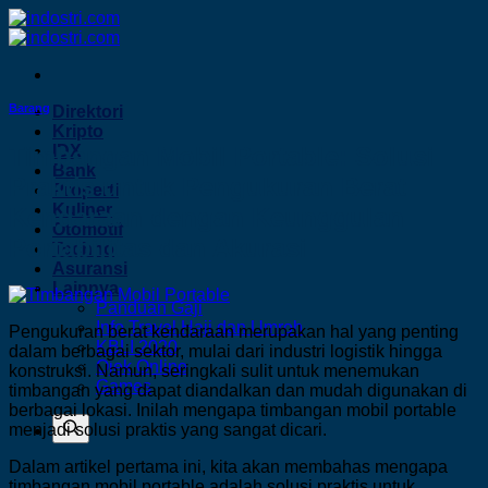
Skip
to
content
Barang
Direktori
Kripto
Timbangan Mobil Portable: Solusi
IDX
Bank
Praktis untuk Pengukuran Berat
Properti
Kuliner
Kendaraan dengan Keunggulan
Otomotif
Portabilitas dan Akurasi
Techno
Asuransi
Lainnya
Panduan Gaji
Info Travel Haji dan Umroh
Pengukuran berat kendaraan merupakan hal yang penting
KBLI 2020
dalam berbagai sektor, mulai dari industri logistik hingga
Ojek Online
konstruksi. Namun, seringkali sulit untuk menemukan
Games
timbangan yang dapat diandalkan dan mudah digunakan di
berbagai lokasi. Inilah mengapa timbangan mobil portable
menjadi solusi praktis yang sangat dicari.
Dalam artikel pertama ini, kita akan membahas mengapa
timbangan mobil portable adalah solusi praktis untuk