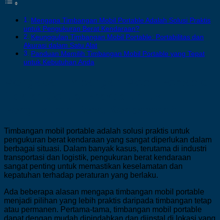
Mengapa Timbangan Mobil Portable Adalah Solusi Praktis
untuk Pengukuran Berat Kendaraan?
Keunggulan Timbangan Mobil Portable: Portabilitas dan
Akurasi dalam Satu Alat
Panduan Memilih Timbangan Mobil Portable yang Tepat
untuk Kebutuhan Anda
Mengapa Timbangan Mobil Portable
Adalah Solusi Praktis untuk
Pengukuran Berat Kendaraan?
Timbangan mobil portable adalah solusi praktis untuk
pengukuran berat kendaraan yang sangat diperlukan dalam
berbagai situasi. Dalam banyak kasus, terutama di industri
transportasi dan logistik, pengukuran berat kendaraan
sangat penting untuk memastikan keselamatan dan
kepatuhan terhadap peraturan yang berlaku.
Ada beberapa alasan mengapa timbangan mobil portable
menjadi pilihan yang lebih praktis daripada timbangan tetap
atau permanen. Pertama-tama, timbangan mobil portable
dapat dengan mudah dipindahkan dan diinstal di lokasi yang